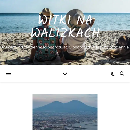
WITKI NA
WALIZKACH
Uciekamy od codzienności podróżując. O podróżach marzymy codziennie.