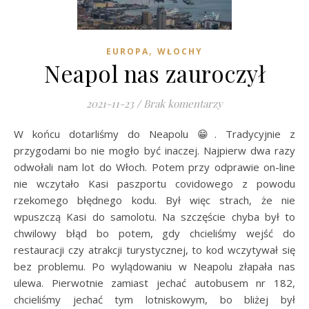
,
EUROPA
WŁOCHY
Neapol nas zauroczył
2021-11-23
/
Brak komentarzy
W końcu dotarliśmy do Neapolu 😁. Tradycyjnie z
przygodami bo nie mogło być inaczej. Najpierw dwa razy
odwołali nam lot do Włoch. Potem przy odprawie on-line
nie wczytało Kasi paszportu covidowego z powodu
rzekomego błędnego kodu. Był więc strach, że nie
wpuszczą Kasi do samolotu. Na szczęście chyba był to
chwilowy błąd bo potem, gdy chcieliśmy wejść do
restauracji czy atrakcji turystycznej, to kod wczytywał się
bez problemu. Po wylądowaniu w Neapolu złapała nas
ulewa. Pierwotnie zamiast jechać autobusem nr 182,
chcieliśmy jechać tym lotniskowym, bo bliżej był