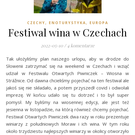
,
,
CZECHY
ENOTURYSTYKA
EUROPA
Festiwal wina w Czechach
2022-05-10
/
4 komentarze
Tak ułożyliśmy plan naszego urlopu, aby w drodze do
Słowenii zatrzymać się na weekend w Czechach i wziąć
udział w Festiwalu Otwartych Piwniczek – Wiosna w
Strážnice. Od dawna chcieliśmy pojechać na ten festiwal ale
jakoś się nie składało, a potem przyszedł covid i odwołali
imprezę. W końcu udało się tu dotrzeć i to był super
pomysł. My byliśmy na wiosennej edycji, ale jest też
jesienna w listopadzie, na którą również chcemy pojechać.
Festiwal Otwartych Piwniczek dwa razy w roku prezentuje
winiarzy z południowych Moraw i ich wina. W tym roku
około trzydziestu najlepszych winiarzy w okolicy otworzyło