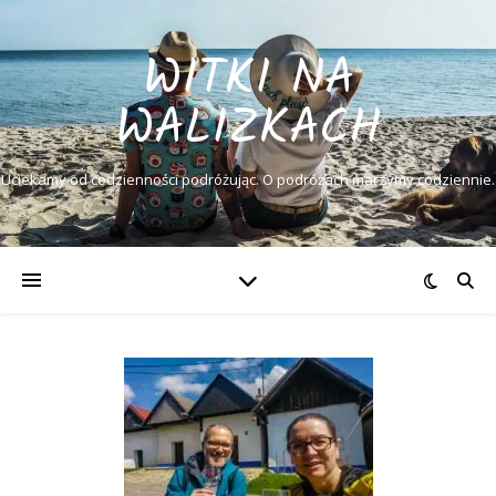
WITKI NA
WALIZKACH
Uciekamy od codzienności podróżując. O podróżach marzymy codziennie.