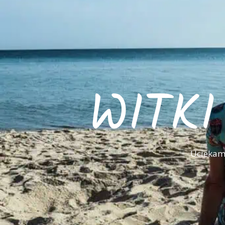
WITK
Uciekamy