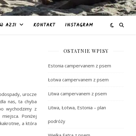
W AZJI
KONTAKT
INSTAGRAM
OSTATNIE WPISY
Estonia campervanem z psem
Łotwa campervanem z psem
Litwa campervanem z psem
wodospady, urocze
 dla nas, ta chyba
Litwa, Łotwa, Estonia – plan
y bo wychodzimy z
 miejsca. Poniżej
podróży
akrotnie, a która
Wielka Fatra z psem