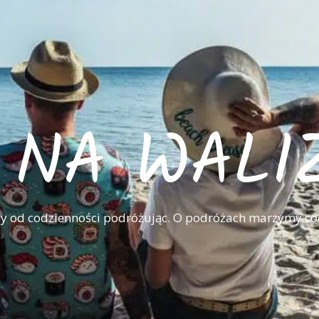
I NA WALI
 od codzienności podróżując. O podróżach marzymy co