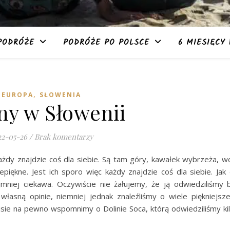
PODRÓŻE
PODRÓŻE PO POLSCE
6 MIESIĘCY 
,
EUROPA
SŁOWENIA
ny w Słowenii
22-05-26
/
Brak komentarzy
każdy znajdzie coś dla siebie. Są tam góry, kawałek wybrzeża, 
epiękne. Jest ich sporo więc każdy znajdzie coś dla siebie. Jak
ajmniej ciekawa. Oczywiście nie żałujemy, że ją odwiedziliśm
asną opinie, niemniej jednak znaleźliśmy o wiele piękniejsze
sie na pewno wspomnimy o Dolinie Soca, którą odwiedziliśmy kilk