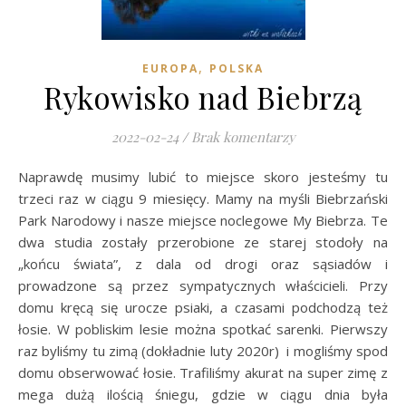
,
EUROPA
POLSKA
Rykowisko nad Biebrzą
2022-02-24
/
Brak komentarzy
Naprawdę musimy lubić to miejsce skoro jesteśmy tu
trzeci raz w ciągu 9 miesięcy. Mamy na myśli Biebrzański
Park Narodowy i nasze miejsce noclegowe My Biebrza. Te
dwa studia zostały przerobione ze starej stodoły na
„końcu świata”, z dala od drogi oraz sąsiadów i
prowadzone są przez sympatycznych właścicieli. Przy
domu kręcą się urocze psiaki, a czasami podchodzą też
łosie. W pobliskim lesie można spotkać sarenki. Pierwszy
raz byliśmy tu zimą (dokładnie luty 2020r) i mogliśmy spod
domu obserwować łosie. Trafiliśmy akurat na super zimę z
mega dużą ilością śniegu, gdzie w ciągu dnia była