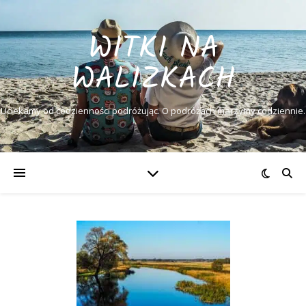
WITKI NA
WALIZKACH
Uciekamy od codzienności podróżując. O podróżach marzymy codziennie.