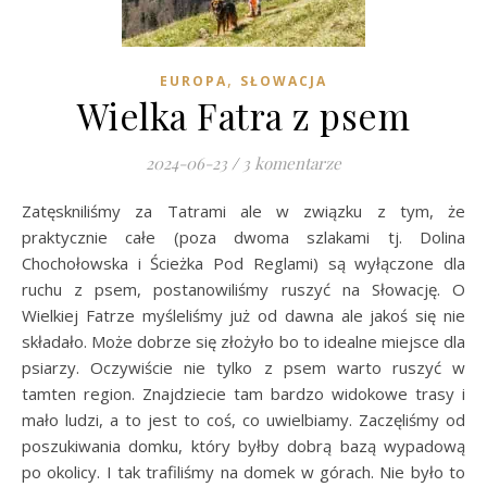
,
EUROPA
SŁOWACJA
Wielka Fatra z psem
2024-06-23
/
3 komentarze
Zatęskniliśmy za Tatrami ale w związku z tym, że
praktycznie całe (poza dwoma szlakami tj. Dolina
Chochołowska i Ścieżka Pod Reglami) są wyłączone dla
ruchu z psem, postanowiliśmy ruszyć na Słowację. O
Wielkiej Fatrze myśleliśmy już od dawna ale jakoś się nie
składało. Może dobrze się złożyło bo to idealne miejsce dla
psiarzy. Oczywiście nie tylko z psem warto ruszyć w
tamten region. Znajdziecie tam bardzo widokowe trasy i
mało ludzi, a to jest to coś, co uwielbiamy. Zaczęliśmy od
poszukiwania domku, który byłby dobrą bazą wypadową
po okolicy. I tak trafiliśmy na domek w górach. Nie było to