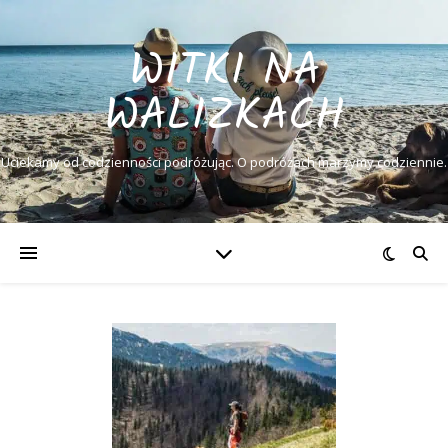
WITKI NA
WALIZKACH
Uciekamy od codzienności podróżując. O podróżach marzymy codziennie.