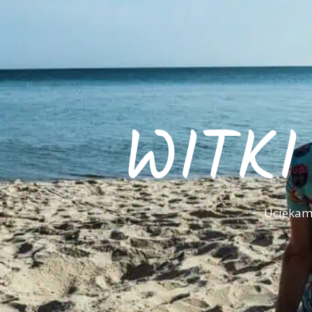
WITK
Uciekamy