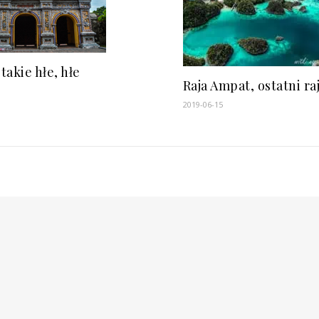
takie hłe, hłe
Raja Ampat, ostatni ra
2019-06-15