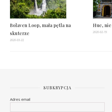
Bolaven Loop, mała pętla na
Hue, nie 
2020-02-19
skuterze
2020-03-22
SUBKRYPCJA
Adres email