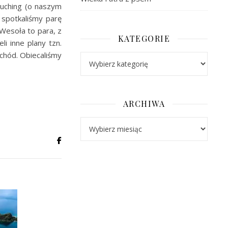
Kuching (o naszym
 spotkaliśmy parę
Wesoła to para, z
KATEGORIE
i inne plany tzn.
ochód. Obiecaliśmy
Kategorie
ARCHIWA
Archiwa