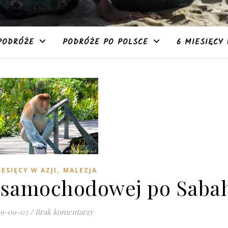
PODRÓŻE
PODRÓŻE PO POLSCE
6 MIESIĘCY 
,
IESIĘCY W AZJI
MALEZJA
y samochodowej po Saba
19-09-03
/
Brak komentarzy