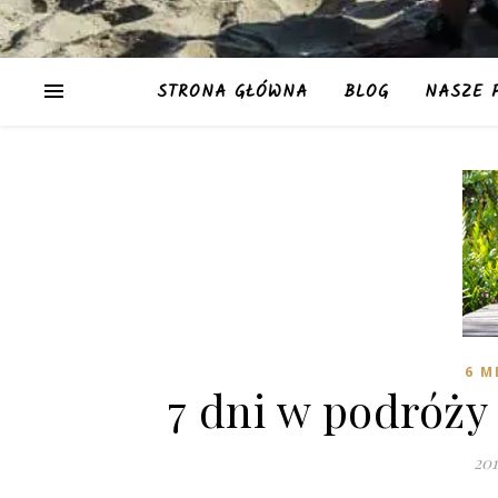
STRONA GŁÓWNA
BLOG
NASZE 
6 M
7 dni w podróż
20